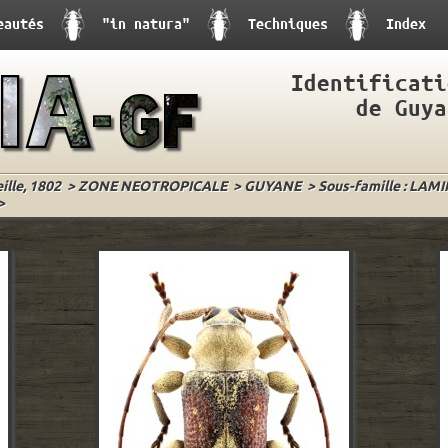
eautés
"in natura"
Techniques
Index
Identificati
de Guya
lle, 1802
>
ZONE NEOTROPICALE
>
GUYANE
>
Sous-famille : LAMI
>