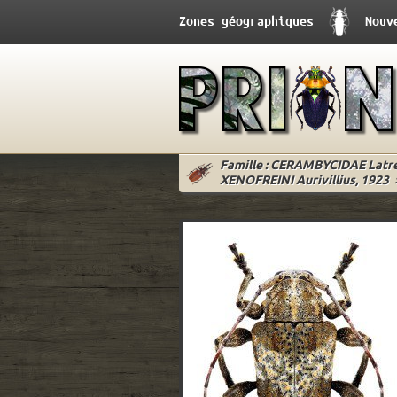
Zones géographiques
Nouv
Famille : CERAMBYCIDAE Latrei
XENOFREINI Aurivillius, 1923