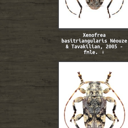
Xenofrea
basitriangularis Néouze
& Tavakilian, 2005 -
fmle. ♀